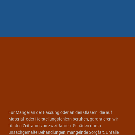
Für Mängel an der Fassung oder an den Gläsern, die auf
Material- oder Herstellungsfehlern beruhen, garantieren wir
für den Zeitraum von zwei Jahren. Schäden durch
unsachgemäße Behandlungen, mangelnde Sorgfalt, Unfälle,