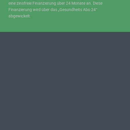
eine zinsfreie Finanzierung über 24 Monate an. Diese
Finanzierung wird über das „Gesundheits Abo 24“
abgewickelt.